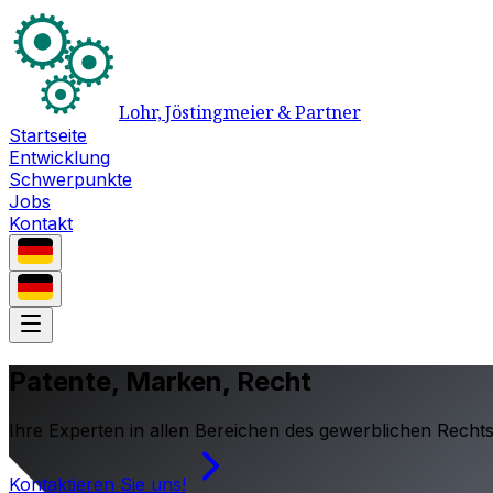
Lohr, Jöstingmeier & Partner
Startseite
Entwicklung
Schwerpunkte
Jobs
Kontakt
Patente, Marken, Recht
Ihre Experten in allen Bereichen des gewerblichen Recht
Kontaktieren Sie uns!