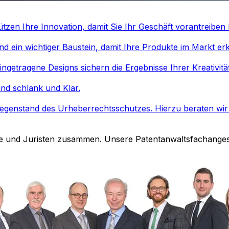
tzen Ihre Innovation, damit Sie Ihr Geschäft vorantreiben
d ein wichtiger Baustein, damit Ihre Produkte im Markt er
ngetragene Designs sichern die Ergebnisse Ihrer Kreativitä
ind schlank und Klar.
egenstand des Urheberrechtsschutzes. Hierzu beraten wir 
e und Juristen zusammen. Unsere Patentanwaltsfachangeste